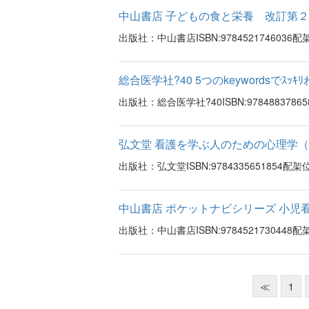
中山書店 子どもの食と栄養 改訂第２版
出版社：中山書店ISBN:97845217460
総合医学社?40 5つのkeywordsでｽｯ
出版社：総合医学社?40ISBN:97848837
弘文堂 看護を学ぶ人のための心理学（分
出版社：弘文堂ISBN:9784335651854
中山書店 ポケットナビシリーズ 小児看
出版社：中山書店ISBN:97845217304
≪
1