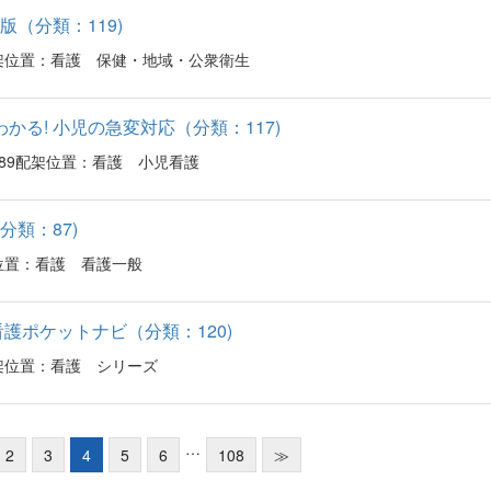
（分類：119)
36配架位置：看護 保健・地域・公衆衛生
ｷﾘわかる! 小児の急変対応（分類：117)
86589配架位置：看護 小児看護
類：87)
配架位置：看護 看護一般
護ポケットナビ（分類：120)
48配架位置：看護 シリーズ
…
2
3
4
5
6
108
≫