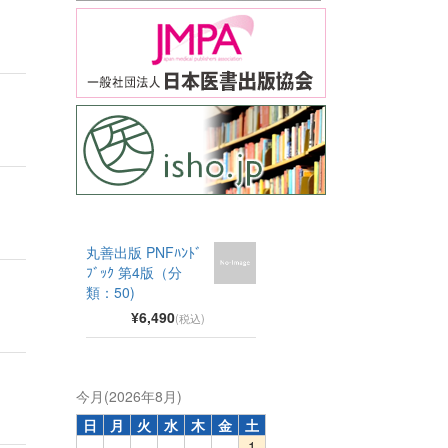
丸善出版 PNFﾊﾝﾄﾞ
ﾌﾞｯｸ 第4版（分
類：50)
¥6,490
(税込)
今月(2026年8月)
日
月
火
水
木
金
土
1