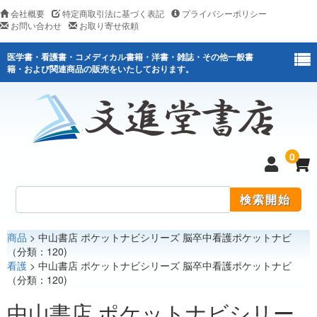
会社概要
特定商取引法に基づく表記
プライバシーポリシー
お問い合わせ
お取り寄せ依頼
医学書・看護書・コメディカル書籍・洋書・雑誌・その他一般書
籍・および関連商品の販売をいたしております。
0
商品
> 中山書店 ポケットナビシリーズ 脳卒中看護ポケットナビ
医学
（分類：120)
看護
> 中山書店 ポケットナビシリーズ 脳卒中看護ポケットナビ
看護
（分類：120)
医薬関連
中山書店 ポケットナビシリー