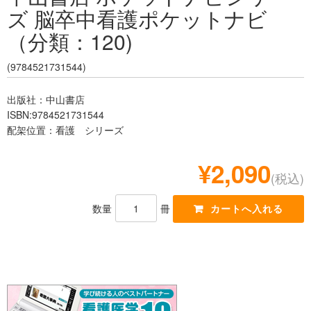
ズ 脳卒中看護ポケットナビ
レジデント
（分類：120)
(9784521731544)
出版社：中山書店
ISBN:9784521731544
配架位置：看護 シリーズ
¥2,090
(税込)
数量
冊