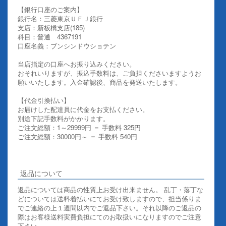
【銀行口座のご案内】
銀行名：三菱東京ＵＦＪ銀行
支店：新板橋支店(185)
科目：普通 4367191
口座名義：ブンシンドウショテン
当店指定の口座へお振り込みください。
おそれいりますが、振込手数料は、ご負担くださいますようお
願いいたします。入金確認後、商品を発送いたします。
【代金引換払い】
お届けした配達員に代金をお支払ください。
別途下記手数料がかかります。
ご注文総額：1～29999円 ＝ 手数料 325円
ご注文総額：30000円～ ＝ 手数料 540円
その他お支払いについての詳細はこちらを御覧ください
返品について
返品については商品の性質上お受け出来ません。 乱丁・落丁な
どについては送料着払いにてお受け致しますので、担当係りま
でご連絡の上１週間以内でご返品下さい。それ以降のご返品の
際はお客様送料実費負担にてのお取扱いになりますのでご注意
下さい。