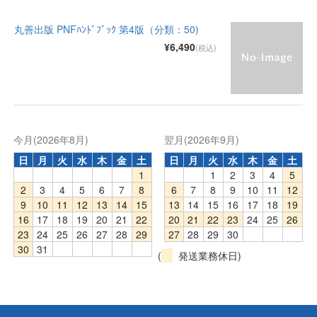
丸善出版 PNFﾊﾝﾄﾞﾌﾞｯｸ 第4版（分類：50)
¥6,490
(税込)
今月(2026年8月)
翌月(2026年9月)
日
月
火
水
木
金
土
日
月
火
水
木
金
土
1
1
2
3
4
5
2
3
4
5
6
7
8
6
7
8
9
10
11
12
9
10
11
12
13
14
15
13
14
15
16
17
18
19
16
17
18
19
20
21
22
20
21
22
23
24
25
26
23
24
25
26
27
28
29
27
28
29
30
30
31
(
発送業務休日)