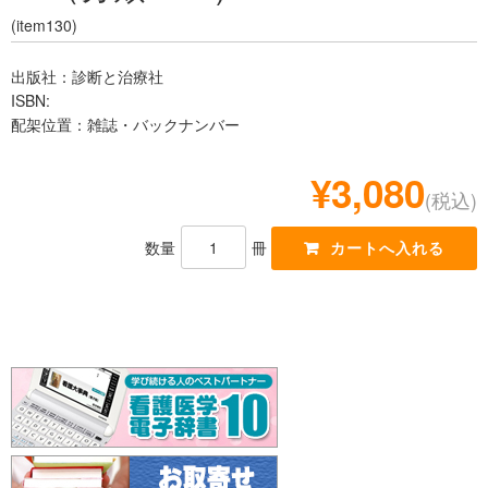
レジデント
(item130)
出版社：診断と治療社
ISBN:
配架位置：雑誌・バックナンバー
¥3,080
(税込)
数量
冊