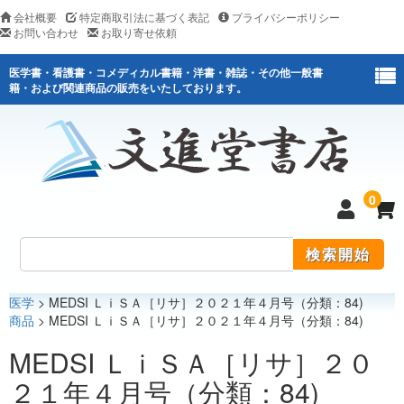
会社概要
特定商取引法に基づく表記
プライバシーポリシー
お問い合わせ
お取り寄せ依頼
医学書・看護書・コメディカル書籍・洋書・雑誌・その他一般書
籍・および関連商品の販売をいたしております。
0
医学
> MEDSI ＬｉＳＡ［リサ］２０２１年４月号（分類：84)
医学
商品
> MEDSI ＬｉＳＡ［リサ］２０２１年４月号（分類：84)
看護
MEDSI ＬｉＳＡ［リサ］２０
２１年４月号（分類：84)
医薬関連