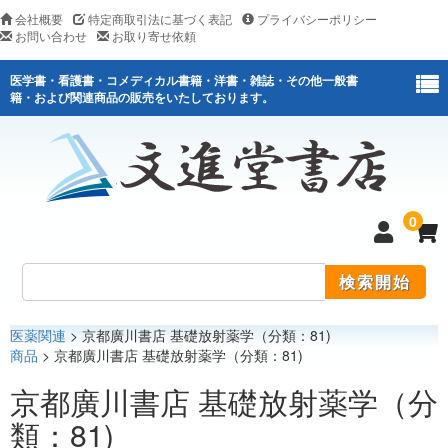
会社概要
特定商取引法に基づく表記
プライバシーポリシー
お問い合わせ
お取り寄せ依頼
医学書・看護書・コメディカル書籍・洋書・雑誌・その他一般書
籍・および関連商品の販売をいたしております。
0
医薬関連
> 京都廣川書店 基礎放射薬学（分類：81)
医学
商品
> 京都廣川書店 基礎放射薬学（分類：81)
看護
京都廣川書店 基礎放射薬学（分
類：81)
医薬関連