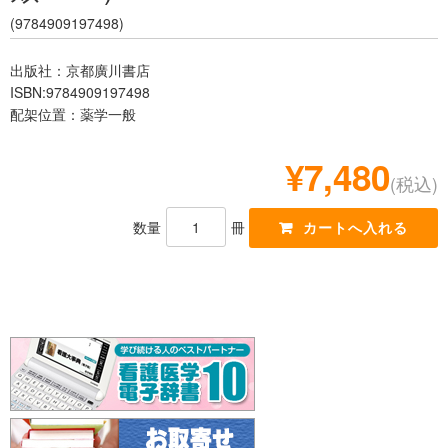
レジデント
(9784909197498)
出版社：京都廣川書店
ISBN:9784909197498
配架位置：薬学一般
¥7,480
(税込)
数量
冊