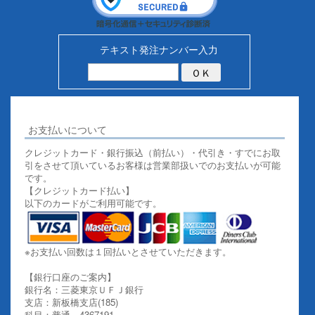
テキスト発注ナンバー入力
お支払いについて
クレジットカード・銀行振込（前払い）・代引き・すでにお取
引をさせて頂いているお客様は営業部扱いでのお支払いが可能
です。
【クレジットカード払い】
以下のカードがご利用可能です。
※お支払い回数は１回払いとさせていただきます。
【銀行口座のご案内】
銀行名：三菱東京ＵＦＪ銀行
支店：新板橋支店(185)
科目：普通 4367191