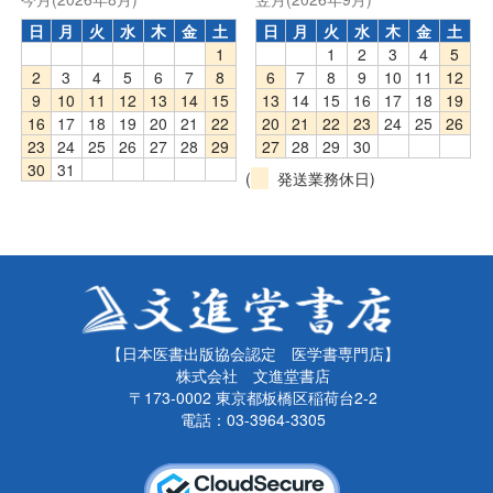
日
月
火
水
木
金
土
日
月
火
水
木
金
土
1
1
2
3
4
5
2
3
4
5
6
7
8
6
7
8
9
10
11
12
9
10
11
12
13
14
15
13
14
15
16
17
18
19
16
17
18
19
20
21
22
20
21
22
23
24
25
26
23
24
25
26
27
28
29
27
28
29
30
30
31
(
発送業務休日)
【日本医書出版協会認定 医学書専門店】
株式会社 文進堂書店
〒173-0002 東京都板橋区稲荷台2-2
電話：03-3964-3305