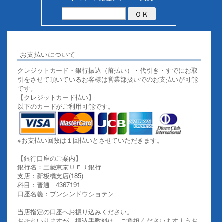
お支払いについて
クレジットカード・銀行振込（前払い）・代引き・すでにお取
引をさせて頂いているお客様は営業部扱いでのお支払いが可能
です。
【クレジットカード払い】
以下のカードがご利用可能です。
※お支払い回数は１回払いとさせていただきます。
【銀行口座のご案内】
銀行名：三菱東京ＵＦＪ銀行
支店：新板橋支店(185)
科目：普通 4367191
口座名義：ブンシンドウショテン
当店指定の口座へお振り込みください。
おそれいりますが、振込手数料は、ご負担くださいますようお