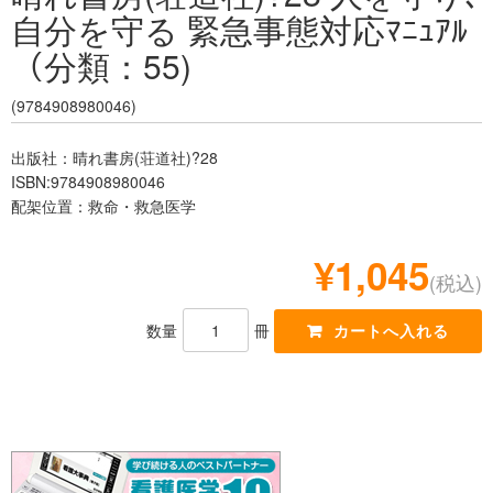
自分を守る 緊急事態対応ﾏﾆｭｱﾙ
レジデント
（分類：55)
(9784908980046)
出版社：晴れ書房(荘道社)?28
ISBN:9784908980046
配架位置：救命・救急医学
¥1,045
(税込)
数量
冊