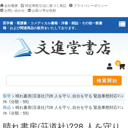
会社概要
特定商取引法に基づく表記
プライバシーポリシー
お問い合わせ
お取り寄せ依頼
医学書・看護書・コメディカル書籍・洋書・雑誌・その他一般書
籍・および関連商品の販売をいたしております。
0
医学
> 晴れ書房(荘道社)?28 人を守り､自分を守る 緊急事態対応ﾏﾆｭ
医学
ｱﾙ（分類：55)
商品
> 晴れ書房(荘道社)?28 人を守り､自分を守る 緊急事態対応ﾏﾆｭ
看護
ｱﾙ（分類：55)
医薬関連
晴れ書房(荘道社)?28 人を守り､