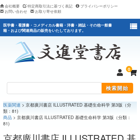
会社概要
特定商取引法に基づく表記
プライバシーポリシー
お問い合わせ
お取り寄せ依頼
医学書・看護書・コメディカル書籍・洋書・雑誌・その他一般書
籍・および関連商品の販売をいたしております。
0
医薬関連
> 京都廣川書店 ILLUSTRATED 基礎生命科学 第3版（分
医学
類：81)
商品
> 京都廣川書店 ILLUSTRATED 基礎生命科学 第3版（分類：
看護
81)
医薬関連
京都廣川書店 ILLUSTRATED 基