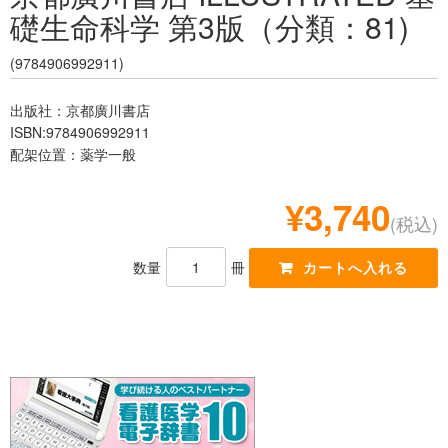
礎生命科学 第3版（分類：81)
レジデント
(9784906992911)
出版社：京都廣川書店
ISBN:9784906992911
配架位置：薬学一般
¥3,740
(税込)
数量
冊