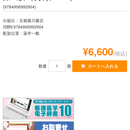
レジデント
(9784906992904)
出版社：京都廣川書店
ISBN:9784906992904
配架位置：薬学一般
¥6,600
(税込)
数量
冊