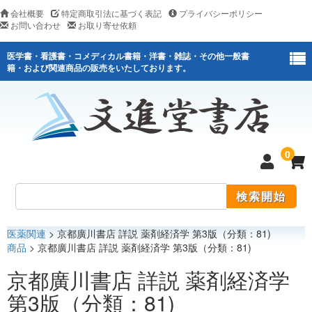
会社概要
特定商取引法に基づく表記
プライバシーポリシー
お問い合わせ
お取り寄せ依頼
医学書・看護書・コメディカル書籍・洋書・雑誌・その他一般書
籍・および関連商品の販売をいたしております。
0
医薬関連
> 京都廣川書店 詳説 薬剤経済学 第3版（分類：81)
医学
商品
> 京都廣川書店 詳説 薬剤経済学 第3版（分類：81)
看護
京都廣川書店 詳説 薬剤経済学
第3版（分類：81)
医薬関連