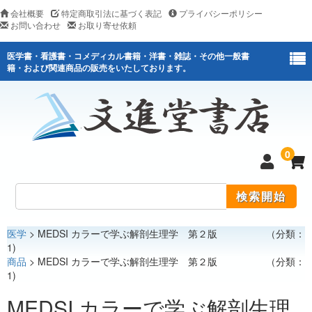
会社概要
特定商取引法に基づく表記
プライバシーポリシー
お問い合わせ
お取り寄せ依頼
医学書・看護書・コメディカル書籍・洋書・雑誌・その他一般書
籍・および関連商品の販売をいたしております。
0
医学
> MEDSI カラーで学ぶ解剖生理学 第２版 （分類：
医学
1)
商品
> MEDSI カラーで学ぶ解剖生理学 第２版 （分類：
看護
1)
医薬関連
MEDSI カラーで学ぶ解剖生理