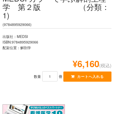
学 第２版 （分類：
レジデント
1)
(9784895929066)
出版社：MEDSI
ISBN:9784895929066
配架位置：解剖学
¥6,160
(税込)
数量
冊