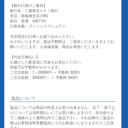
【銀行口座のご案内】
銀行名：三菱東京ＵＦＪ銀行
支店：新板橋支店(185)
科目：普通 4367191
口座名義：ブンシンドウショテン
当店指定の口座へお振り込みください。
おそれいりますが、振込手数料は、ご負担くださいますようお
願いいたします。入金確認後、商品を発送いたします。
【代金引換払い】
お届けした配達員に代金をお支払ください。
別途下記手数料がかかります。
ご注文総額：1～29999円 ＝ 手数料 325円
ご注文総額：30000円～ ＝ 手数料 540円
その他お支払いについての詳細はこちらを御覧ください
返品について
返品については商品の性質上お受け出来ません。 乱丁・落丁な
どについては送料着払いにてお受け致しますので、担当係りま
でご連絡の上１週間以内でご返品下さい。それ以降のご返品の
際はお客様送料実費負担にてのお取扱いになりますのでご注意
下さい。