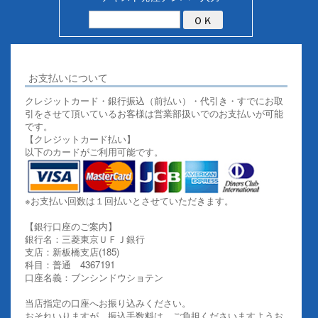
お支払いについて
クレジットカード・銀行振込（前払い）・代引き・すでにお取
引をさせて頂いているお客様は営業部扱いでのお支払いが可能
です。
【クレジットカード払い】
以下のカードがご利用可能です。
※お支払い回数は１回払いとさせていただきます。
【銀行口座のご案内】
銀行名：三菱東京ＵＦＪ銀行
支店：新板橋支店(185)
科目：普通 4367191
口座名義：ブンシンドウショテン
当店指定の口座へお振り込みください。
おそれいりますが、振込手数料は、ご負担くださいますようお