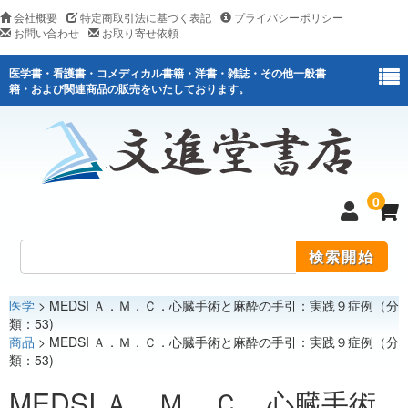
会社概要
特定商取引法に基づく表記
プライバシーポリシー
お問い合わせ
お取り寄せ依頼
医学書・看護書・コメディカル書籍・洋書・雑誌・その他一般書
籍・および関連商品の販売をいたしております。
0
医学
> MEDSI Ａ．Ｍ．Ｃ．心臓手術と麻酔の手引：実践９症例（分
医学
類：53)
商品
> MEDSI Ａ．Ｍ．Ｃ．心臓手術と麻酔の手引：実践９症例（分
看護
類：53)
医薬関連
MEDSI Ａ．Ｍ．Ｃ．心臓手術