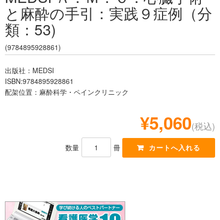
と麻酔の手引：実践９症例（分
レジデント
類：53)
(9784895928861)
出版社：MEDSI
ISBN:9784895928861
配架位置：麻酔科学・ペインクリニック
¥5,060
(税込)
数量
冊