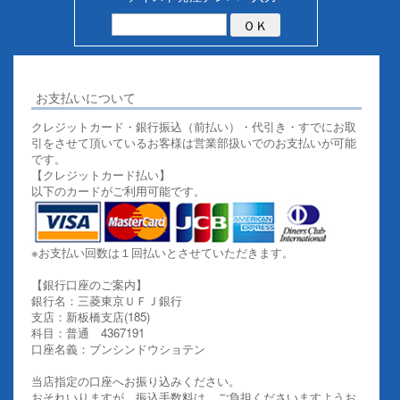
お支払いについて
クレジットカード・銀行振込（前払い）・代引き・すでにお取
引をさせて頂いているお客様は営業部扱いでのお支払いが可能
です。
【クレジットカード払い】
以下のカードがご利用可能です。
※お支払い回数は１回払いとさせていただきます。
【銀行口座のご案内】
銀行名：三菱東京ＵＦＪ銀行
支店：新板橋支店(185)
科目：普通 4367191
口座名義：ブンシンドウショテン
当店指定の口座へお振り込みください。
おそれいりますが、振込手数料は、ご負担くださいますようお