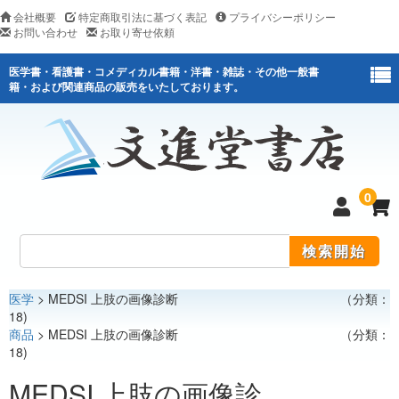
会社概要
特定商取引法に基づく表記
プライバシーポリシー
お問い合わせ
お取り寄せ依頼
医学書・看護書・コメディカル書籍・洋書・雑誌・その他一般書
籍・および関連商品の販売をいたしております。
0
医学
> MEDSI 上肢の画像診断 （分類：
医学
18)
商品
> MEDSI 上肢の画像診断 （分類：
看護
18)
医薬関連
MEDSI 上肢の画像診