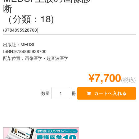
断
レジデント
（分類：18)
(9784895928700)
出版社：MEDSI
ISBN:9784895928700
配架位置：画像医学・超音波医学
¥7,700
(税込)
数量
冊