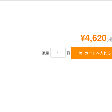
¥4,620
(
数量
冊