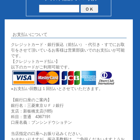
お支払いについて
クレジットカード・銀行振込（前払い）・代引き・すでにお取
引をさせて頂いているお客様は営業部扱いでのお支払いが可能
です。
【クレジットカード払い】
以下のカードがご利用可能です。
※お支払い回数は１回払いとさせていただきます。
【銀行口座のご案内】
銀行名：三菱東京ＵＦＪ銀行
支店：新板橋支店(185)
科目：普通 4367191
口座名義：ブンシンドウショテン
当店指定の口座へお振り込みください。
おそれいりますが、振込手数料は、ご負担くださいますようお