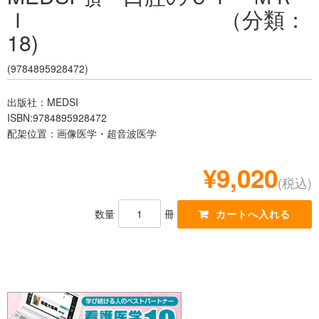
Ｉ （分類：
レジデント
18)
(9784895928472)
出版社：MEDSI
ISBN:9784895928472
配架位置：画像医学・超音波医学
¥9,020
(税込)
数量
冊