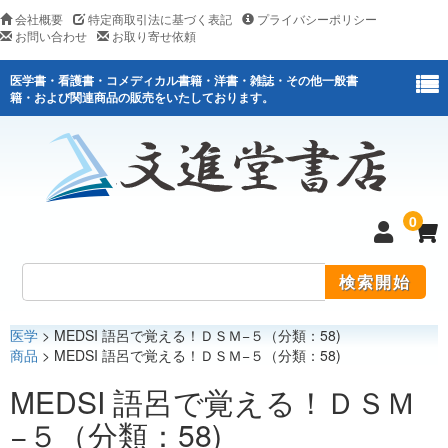
会社概要
特定商取引法に基づく表記
プライバシーポリシー
お問い合わせ
お取り寄せ依頼
医学書・看護書・コメディカル書籍・洋書・雑誌・その他一般書
籍・および関連商品の販売をいたしております。
0
医学
> MEDSI 語呂で覚える！ＤＳＭ−５（分類：58)
医学
商品
> MEDSI 語呂で覚える！ＤＳＭ−５（分類：58)
看護
MEDSI 語呂で覚える！ＤＳＭ
−５（分類：58)
医薬関連