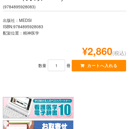
レジデント
(9784895928083)
出版社：MEDSI
ISBN:9784895928083
配架位置：精神医学
¥2,860
(税込)
数量
冊