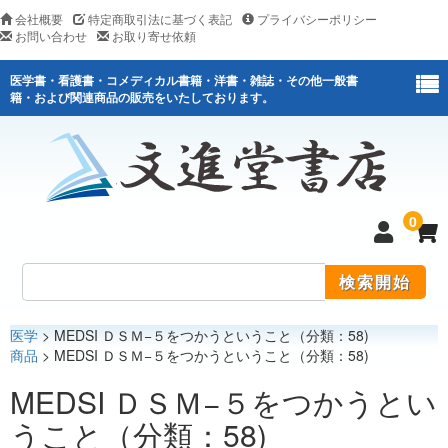
会社概要
特定商取引法に基づく表記
プライバシーポリシー
お問い合わせ
お取り寄せ依頼
医学書・看護書・コメディカル書籍・洋書・雑誌・その他一般書
籍・および関連商品の販売をいたしております。
0
医学
> MEDSI ＤＳＭ−５をつかうということ（分類：58)
医学
商品
> MEDSI ＤＳＭ−５をつかうということ（分類：58)
看護
MEDSI ＤＳＭ−５をつかうとい
うこと（分類：58)
医薬関連