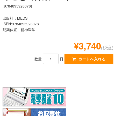
レジデント
(9784895928076)
出版社：MEDSI
ISBN:9784895928076
配架位置：精神医学
¥3,740
(税込)
数量
冊