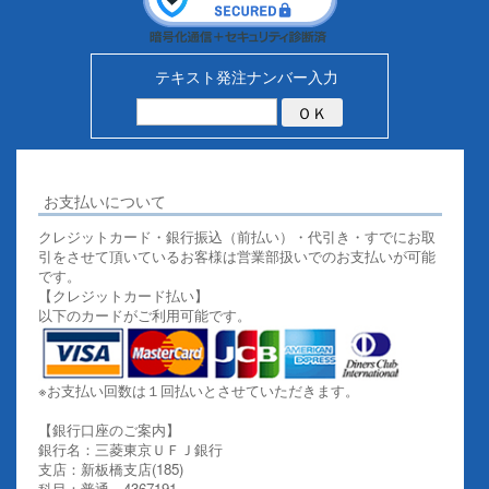
テキスト発注ナンバー入力
お支払いについて
クレジットカード・銀行振込（前払い）・代引き・すでにお取
引をさせて頂いているお客様は営業部扱いでのお支払いが可能
です。
【クレジットカード払い】
以下のカードがご利用可能です。
※お支払い回数は１回払いとさせていただきます。
【銀行口座のご案内】
銀行名：三菱東京ＵＦＪ銀行
支店：新板橋支店(185)
科目：普通 4367191