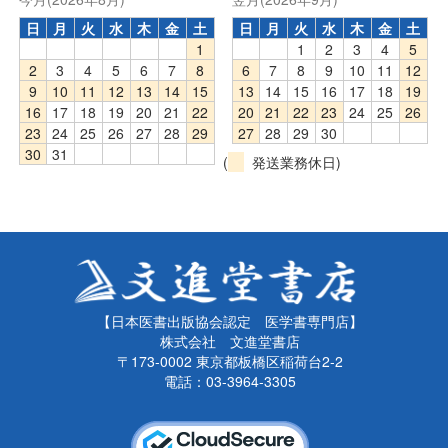
日
月
火
水
木
金
土
日
月
火
水
木
金
土
1
1
2
3
4
5
2
3
4
5
6
7
8
6
7
8
9
10
11
12
9
10
11
12
13
14
15
13
14
15
16
17
18
19
16
17
18
19
20
21
22
20
21
22
23
24
25
26
23
24
25
26
27
28
29
27
28
29
30
30
31
(
発送業務休日)
【日本医書出版協会認定 医学書専門店】
株式会社 文進堂書店
〒173-0002 東京都板橋区稲荷台2-2
電話：03-3964-3305