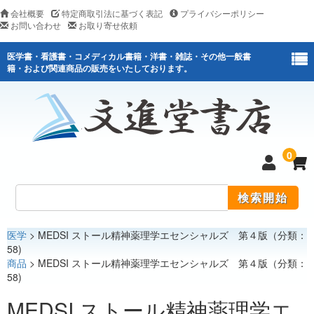
会社概要
特定商取引法に基づく表記
プライバシーポリシー
お問い合わせ
お取り寄せ依頼
医学書・看護書・コメディカル書籍・洋書・雑誌・その他一般書
籍・および関連商品の販売をいたしております。
0
医学
> MEDSI ストール精神薬理学エセンシャルズ 第４版（分類：
医学
58)
商品
> MEDSI ストール精神薬理学エセンシャルズ 第４版（分類：
看護
58)
医薬関連
MEDSI ストール精神薬理学エ