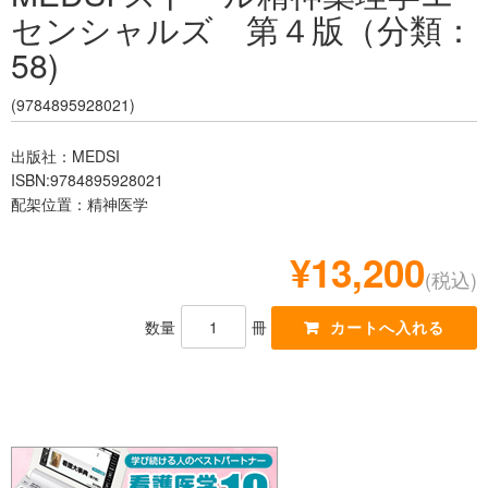
センシャルズ 第４版（分類：
レジデント
58)
(9784895928021)
出版社：MEDSI
ISBN:9784895928021
配架位置：精神医学
¥13,200
(税込)
数量
冊