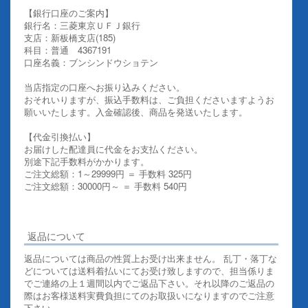
【銀行口座のご案内】
銀行名：三菱東京ＵＦＪ銀行
支店：新板橋支店(185)
科目：普通 4367191
口座名義：ブンシンドウショテン
当店指定の口座へお振り込みください。
おそれいりますが、振込手数料は、ご負担くださいますようお
願いいたします。入金確認後、商品を発送いたします。
【代金引換払い】
お届けした配達員に代金をお支払ください。
別途下記手数料がかかります。
ご注文総額：1～29999円 ＝ 手数料 325円
ご注文総額：30000円～ ＝ 手数料 540円
その他お支払いについての詳細はこちらを御覧ください
返品について
返品については商品の性質上お受け出来ません。 乱丁・落丁な
どについては送料着払いにてお受け致しますので、担当係りま
でご連絡の上１週間以内でご返品下さい。それ以降のご返品の
際はお客様送料実費負担にてのお取扱いになりますのでご注意
下さい。