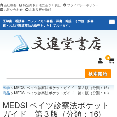
会社概要
特定商取引法に基づく表記
プライバシーポリシー
お問い合わせ
お取り寄せ依頼
医学書・看護書・コメディカル書籍・洋書・雑誌・その他一般書
籍・および関連商品の販売をいたしております。
0
医学
> MEDSI ベイツ診察法ポケットガイド 第３版（分類：16)
医学
商品
> MEDSI ベイツ診察法ポケットガイド 第３版（分類：16)
看護
MEDSI ベイツ診察法ポケット
ガイド 第３版（分類：16)
医薬関連