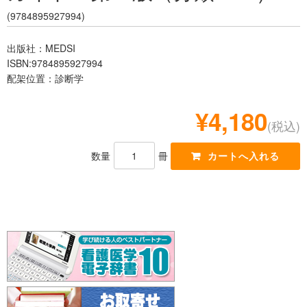
レジデント
(9784895927994)
出版社：MEDSI
ISBN:9784895927994
配架位置：診断学
¥4,180
(税込)
数量
冊