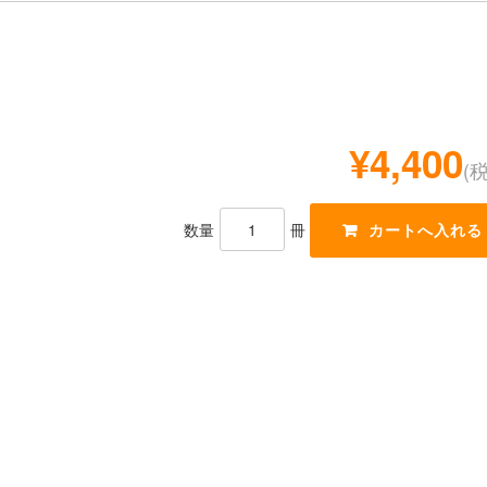
¥4,400
(
数量
冊