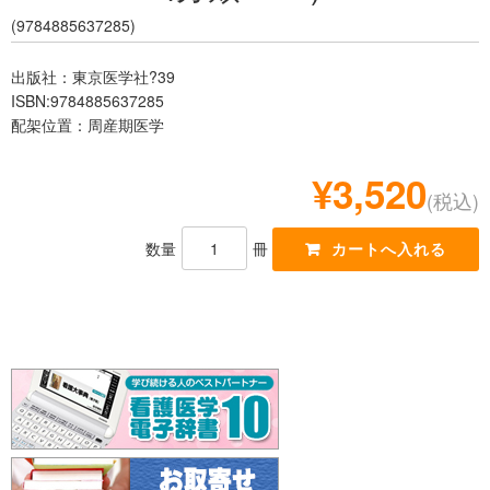
レジデント
(9784885637285)
出版社：東京医学社?39
ISBN:9784885637285
配架位置：周産期医学
¥3,520
(税込)
数量
冊