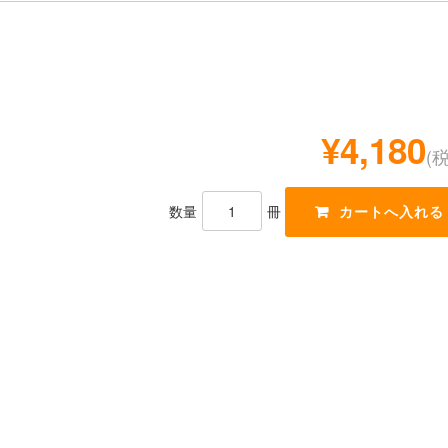
¥4,180
(
数量
冊