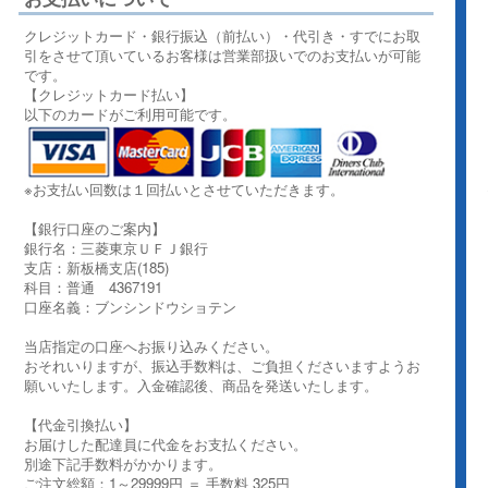
クレジットカード・銀行振込（前払い）・代引き・すでにお取
引をさせて頂いているお客様は営業部扱いでのお支払いが可能
です。
【クレジットカード払い】
以下のカードがご利用可能です。
※お支払い回数は１回払いとさせていただきます。
【銀行口座のご案内】
銀行名：三菱東京ＵＦＪ銀行
支店：新板橋支店(185)
科目：普通 4367191
口座名義：ブンシンドウショテン
当店指定の口座へお振り込みください。
おそれいりますが、振込手数料は、ご負担くださいますようお
願いいたします。入金確認後、商品を発送いたします。
【代金引換払い】
お届けした配達員に代金をお支払ください。
別途下記手数料がかかります。
ご注文総額：1～29999円 ＝ 手数料 325円