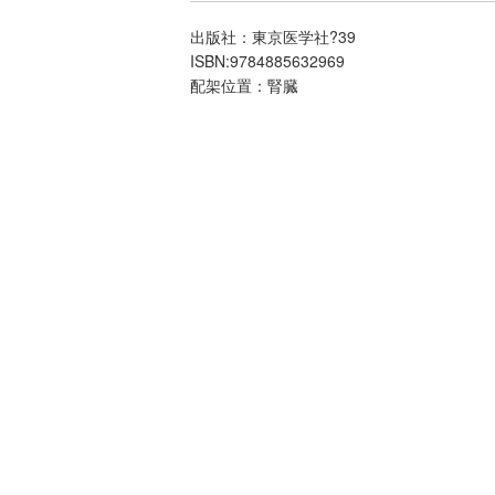
出版社：東京医学社?39
ISBN:9784885632969
配架位置：腎臓