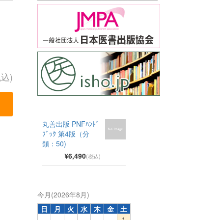
税込)
丸善出版 PNFﾊﾝﾄﾞ
ﾌﾞｯｸ 第4版（分
類：50)
¥6,490
(税込)
今月(2026年8月)
日
月
火
水
木
金
土
1