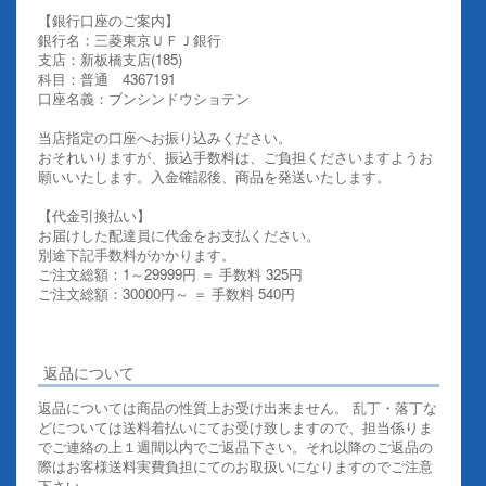
【銀行口座のご案内】
銀行名：三菱東京ＵＦＪ銀行
支店：新板橋支店(185)
科目：普通 4367191
口座名義：ブンシンドウショテン
当店指定の口座へお振り込みください。
おそれいりますが、振込手数料は、ご負担くださいますようお
願いいたします。入金確認後、商品を発送いたします。
【代金引換払い】
お届けした配達員に代金をお支払ください。
別途下記手数料がかかります。
ご注文総額：1～29999円 ＝ 手数料 325円
ご注文総額：30000円～ ＝ 手数料 540円
その他お支払いについての詳細はこちらを御覧ください
返品について
返品については商品の性質上お受け出来ません。 乱丁・落丁な
どについては送料着払いにてお受け致しますので、担当係りま
でご連絡の上１週間以内でご返品下さい。それ以降のご返品の
際はお客様送料実費負担にてのお取扱いになりますのでご注意
下さい。