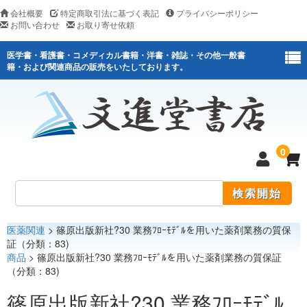
会社概要
特定商取引法に基づく表記
プライバシーポリシー
お問い合わせ
お取り寄せ依頼
医学書・看護書・コメディカル書籍・洋書・雑誌・その他一般書
籍・および関連商品の販売をいたしております。
0
医薬関連
> 篠原出版新社?30 業務ﾌﾛｰﾓﾃﾞﾙを用いた薬剤業務の質保
医学
証（分類：83)
商品
> 篠原出版新社?30 業務ﾌﾛｰﾓﾃﾞﾙを用いた薬剤業務の質保証
看護
（分類：83)
医薬関連
篠原出版新社?30 業務ﾌﾛｰﾓﾃﾞﾙ