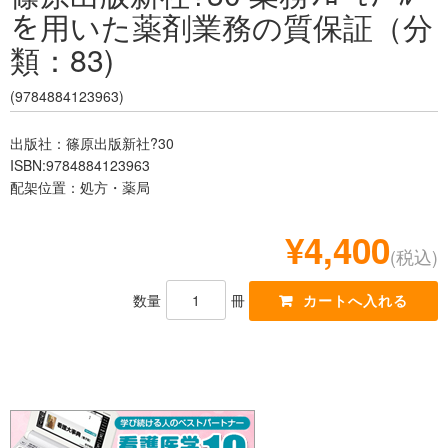
を用いた薬剤業務の質保証（分
レジデント
類：83)
(9784884123963)
出版社：篠原出版新社?30
ISBN:9784884123963
配架位置：処方・薬局
¥4,400
(税込)
数量
冊