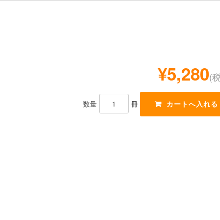
¥5,280
(
数量
冊