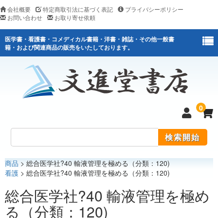
会社概要
特定商取引法に基づく表記
プライバシーポリシー
お問い合わせ
お取り寄せ依頼
医学書・看護書・コメディカル書籍・洋書・雑誌・その他一般書
籍・および関連商品の販売をいたしております。
0
商品
> 総合医学社?40 輸液管理を極める（分類：120)
医学
看護
> 総合医学社?40 輸液管理を極める（分類：120)
看護
総合医学社?40 輸液管理を極め
る（分類：120)
医薬関連