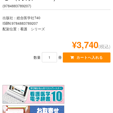
レジデント
(9784883789207)
出版社：総合医学社?40
ISBN:9784883789207
配架位置：看護 シリーズ
¥3,740
(税込)
数量
冊