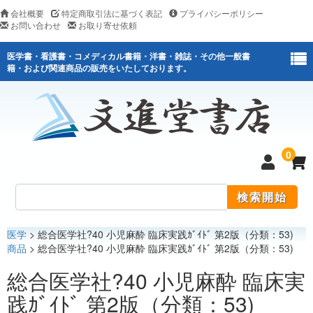
会社概要
特定商取引法に基づく表記
プライバシーポリシー
お問い合わせ
お取り寄せ依頼
医学書・看護書・コメディカル書籍・洋書・雑誌・その他一般書
籍・および関連商品の販売をいたしております。
0
医学
> 総合医学社?40 小児麻酔 臨床実践ｶﾞｲﾄﾞ 第2版（分類：53)
医学
商品
> 総合医学社?40 小児麻酔 臨床実践ｶﾞｲﾄﾞ 第2版（分類：53)
看護
総合医学社?40 小児麻酔 臨床実
践ｶﾞｲﾄﾞ 第2版（分類：53)
医薬関連