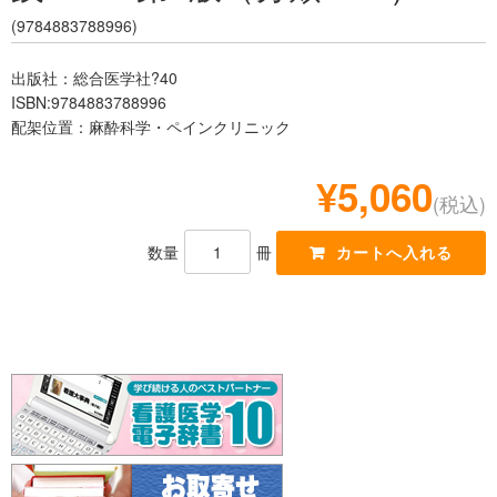
レジデント
(9784883788996)
出版社：総合医学社?40
ISBN:9784883788996
配架位置：麻酔科学・ペインクリニック
¥5,060
(税込)
数量
冊