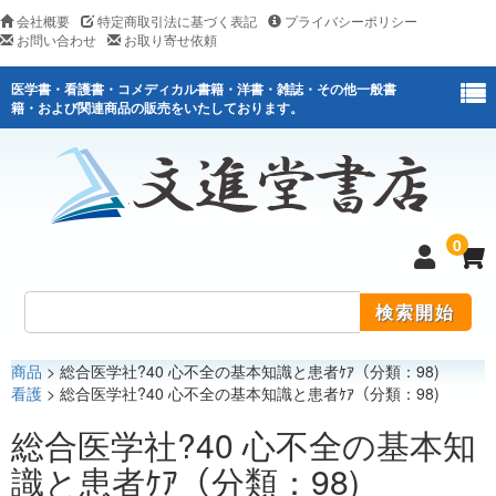
会社概要
特定商取引法に基づく表記
プライバシーポリシー
お問い合わせ
お取り寄せ依頼
医学書・看護書・コメディカル書籍・洋書・雑誌・その他一般書
籍・および関連商品の販売をいたしております。
0
商品
> 総合医学社?40 心不全の基本知識と患者ｹｱ（分類：98)
医学
看護
> 総合医学社?40 心不全の基本知識と患者ｹｱ（分類：98)
看護
総合医学社?40 心不全の基本知
識と患者ｹｱ（分類：98)
医薬関連