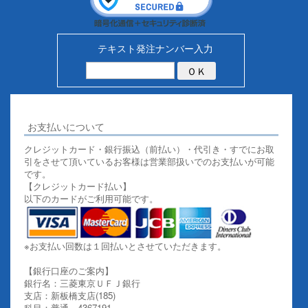
テキスト発注ナンバー入力
お支払いについて
クレジットカード・銀行振込（前払い）・代引き・すでにお取
引をさせて頂いているお客様は営業部扱いでのお支払いが可能
です。
【クレジットカード払い】
以下のカードがご利用可能です。
※お支払い回数は１回払いとさせていただきます。
【銀行口座のご案内】
銀行名：三菱東京ＵＦＪ銀行
支店：新板橋支店(185)
科目：普通 4367191