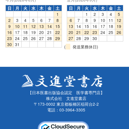
日
月
火
水
木
金
土
日
月
火
水
木
金
土
1
1
2
3
4
5
2
3
4
5
6
7
8
6
7
8
9
10
11
12
9
10
11
12
13
14
15
13
14
15
16
17
18
19
16
17
18
19
20
21
22
20
21
22
23
24
25
26
23
24
25
26
27
28
29
27
28
29
30
30
31
(
発送業務休日)
【日本医書出版協会認定 医学書専門店】
株式会社 文進堂書店
〒173-0002 東京都板橋区稲荷台2-2
電話：03-3964-3305