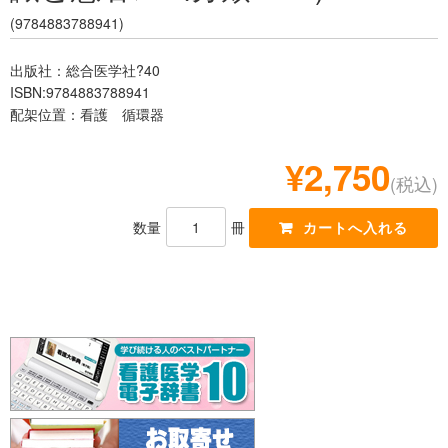
レジデント
(9784883788941)
出版社：総合医学社?40
ISBN:9784883788941
配架位置：看護 循環器
¥2,750
(税込)
数量
冊