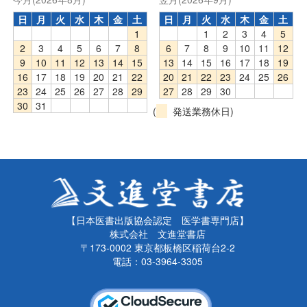
日
月
火
水
木
金
土
日
月
火
水
木
金
土
1
1
2
3
4
5
2
3
4
5
6
7
8
6
7
8
9
10
11
12
9
10
11
12
13
14
15
13
14
15
16
17
18
19
16
17
18
19
20
21
22
20
21
22
23
24
25
26
23
24
25
26
27
28
29
27
28
29
30
30
31
(
発送業務休日)
【日本医書出版協会認定 医学書専門店】
株式会社 文進堂書店
〒173-0002 東京都板橋区稲荷台2-2
電話：03-3964-3305