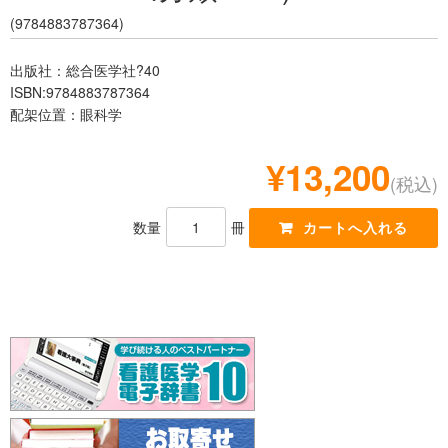
レジデント
(9784883787364)
出版社：総合医学社?40
ISBN:9784883787364
配架位置：眼科学
¥13,200
(税込)
数量
冊