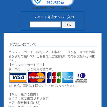
テキスト発注ナンバー入力
お支払いについて
クレジットカード・銀行振込（前払い）・代引き・すでにお取
引をさせて頂いているお客様は営業部扱いでのお支払いが可能
です。
【クレジットカード払い】
以下のカードがご利用可能です。
※お支払い回数は１回払いとさせていただきます。
【銀行口座のご案内】
銀行名：三菱東京ＵＦＪ銀行
支店：新板橋支店(185)
科目：普通 4367191