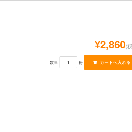
¥2,860
(
数量
冊