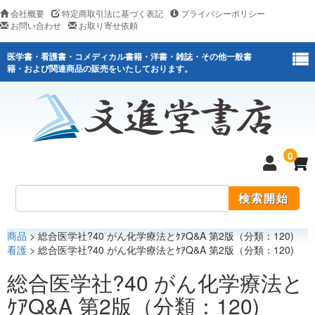
会社概要
特定商取引法に基づく表記
プライバシーポリシー
お問い合わせ
お取り寄せ依頼
医学書・看護書・コメディカル書籍・洋書・雑誌・その他一般書
籍・および関連商品の販売をいたしております。
0
商品
> 総合医学社?40 がん化学療法とｹｱQ&A 第2版（分類：120)
医学
看護
> 総合医学社?40 がん化学療法とｹｱQ&A 第2版（分類：120)
看護
総合医学社?40 がん化学療法と
ｹｱQ&A 第2版（分類：120)
医薬関連