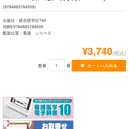
レジデント
(9784883784509)
出版社：総合医学社?40
ISBN:9784883784509
配架位置：看護 シリーズ
¥3,740
(税込)
数量
冊