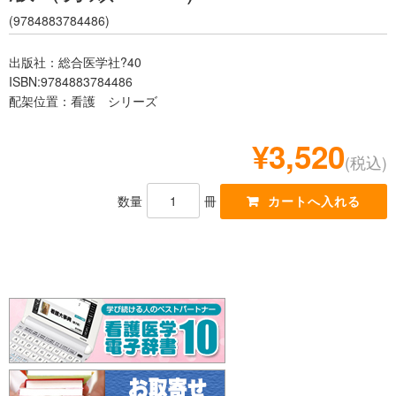
レジデント
(9784883784486)
出版社：総合医学社?40
ISBN:9784883784486
配架位置：看護 シリーズ
¥3,520
(税込)
数量
冊