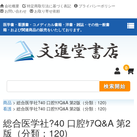
会社概要
特定商取引法に基づく表記
プライバシーポリシー
お問い合わせ
お取り寄せ依頼
医学書・看護書・コメディカル書籍・洋書・雑誌・その他一般書
籍・および関連商品の販売をいたしております。
0
商品
> 総合医学社?40 口腔ｹｱQ&A 第2版（分類：120)
医学
看護
> 総合医学社?40 口腔ｹｱQ&A 第2版（分類：120)
看護
総合医学社?40 口腔ｹｱQ&A 第2
版（分類：120)
医薬関連