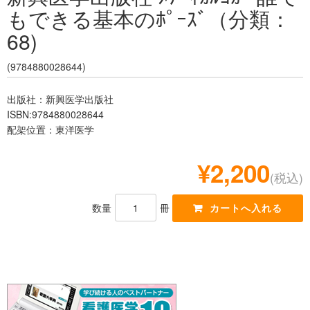
もできる基本のﾎﾟｰｽﾞ（分類：
レジデント
68)
(9784880028644)
出版社：新興医学出版社
ISBN:9784880028644
配架位置：東洋医学
¥2,200
(税込)
数量
冊