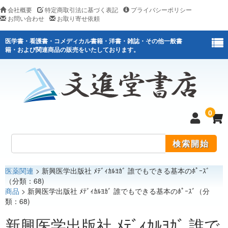
会社概要
特定商取引法に基づく表記
プライバシーポリシー
お問い合わせ
お取り寄せ依頼
医学書・看護書・コメディカル書籍・洋書・雑誌・その他一般書
籍・および関連商品の販売をいたしております。
0
医薬関連
> 新興医学出版社 ﾒﾃﾞｨｶﾙﾖｶﾞ 誰でもできる基本のﾎﾟｰｽﾞ
医学
（分類：68)
商品
> 新興医学出版社 ﾒﾃﾞｨｶﾙﾖｶﾞ 誰でもできる基本のﾎﾟｰｽﾞ（分
看護
類：68)
医薬関連
新興医学出版社 ﾒﾃﾞｨｶﾙﾖｶﾞ 誰で