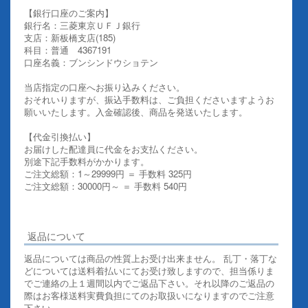
【銀行口座のご案内】
銀行名：三菱東京ＵＦＪ銀行
支店：新板橋支店(185)
科目：普通 4367191
口座名義：ブンシンドウショテン
当店指定の口座へお振り込みください。
おそれいりますが、振込手数料は、ご負担くださいますようお
願いいたします。入金確認後、商品を発送いたします。
【代金引換払い】
お届けした配達員に代金をお支払ください。
別途下記手数料がかかります。
ご注文総額：1～29999円 ＝ 手数料 325円
ご注文総額：30000円～ ＝ 手数料 540円
その他お支払いについての詳細はこちらを御覧ください
返品について
返品については商品の性質上お受け出来ません。 乱丁・落丁な
どについては送料着払いにてお受け致しますので、担当係りま
でご連絡の上１週間以内でご返品下さい。それ以降のご返品の
際はお客様送料実費負担にてのお取扱いになりますのでご注意
下さい。