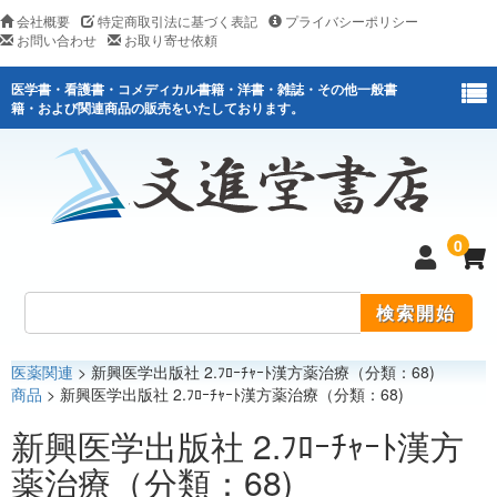
会社概要
特定商取引法に基づく表記
プライバシーポリシー
お問い合わせ
お取り寄せ依頼
医学書・看護書・コメディカル書籍・洋書・雑誌・その他一般書
籍・および関連商品の販売をいたしております。
0
医薬関連
> 新興医学出版社 2.ﾌﾛｰﾁｬｰﾄ漢方薬治療（分類：68)
医学
商品
> 新興医学出版社 2.ﾌﾛｰﾁｬｰﾄ漢方薬治療（分類：68)
看護
新興医学出版社 2.ﾌﾛｰﾁｬｰﾄ漢方
薬治療（分類：68)
医薬関連