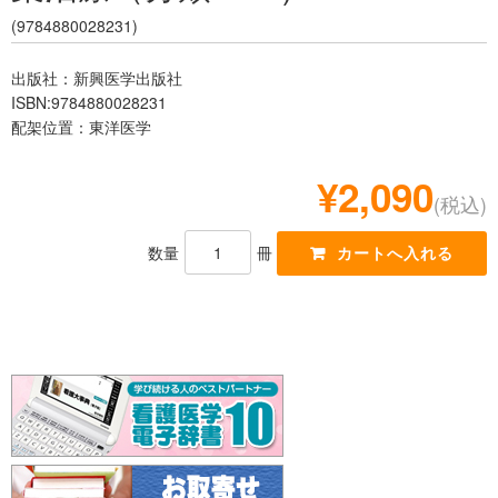
レジデント
(9784880028231)
出版社：新興医学出版社
ISBN:9784880028231
配架位置：東洋医学
¥2,090
(税込)
数量
冊