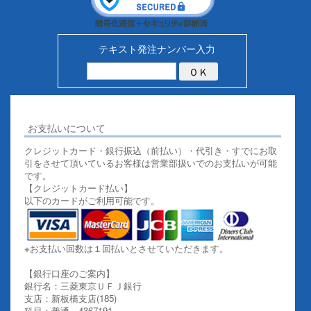
テキスト発注ナンバー入力
お支払いについて
クレジットカード・銀行振込（前払い）・代引き・すでにお取
引をさせて頂いているお客様は営業部扱いでのお支払いが可能
です。
【クレジットカード払い】
以下のカードがご利用可能です。
※お支払い回数は１回払いとさせていただきます。
【銀行口座のご案内】
銀行名：三菱東京ＵＦＪ銀行
支店：新板橋支店(185)
科目：普通 4367191