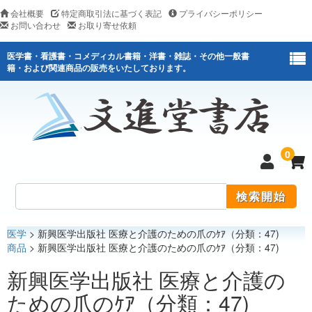
会社概要
特定商取引法に基づく表記
プライバシーポリシー
お問い合わせ
お取り寄せ依頼
医学書・看護書・コメディカル書籍・洋書・雑誌・その他一般書
籍・および関連商品の販売をいたしております。
0
医学
> 新興医学出版社 医療と介護のための爪のｹｱ（分類：47)
医学
商品
> 新興医学出版社 医療と介護のための爪のｹｱ（分類：47)
看護
新興医学出版社 医療と介護の
ための爪のｹｱ（分類：47)
医薬関連