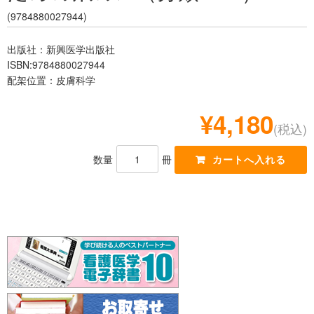
レジデント
(9784880027944)
出版社：新興医学出版社
ISBN:9784880027944
配架位置：皮膚科学
¥4,180
(税込)
数量
冊