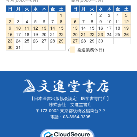
日
月
火
水
木
金
土
日
月
火
水
木
金
土
1
1
2
3
4
5
2
3
4
5
6
7
8
6
7
8
9
10
11
12
9
10
11
12
13
14
15
13
14
15
16
17
18
19
16
17
18
19
20
21
22
20
21
22
23
24
25
26
23
24
25
26
27
28
29
27
28
29
30
30
31
(
発送業務休日)
【日本医書出版協会認定 医学書専門店】
株式会社 文進堂書店
〒173-0002 東京都板橋区稲荷台2-2
電話：03-3964-3305