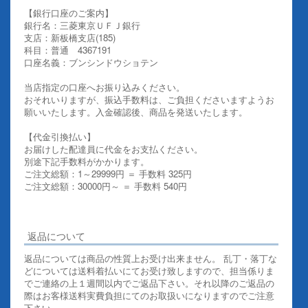
【銀行口座のご案内】
銀行名：三菱東京ＵＦＪ銀行
支店：新板橋支店(185)
科目：普通 4367191
口座名義：ブンシンドウショテン
当店指定の口座へお振り込みください。
おそれいりますが、振込手数料は、ご負担くださいますようお
願いいたします。入金確認後、商品を発送いたします。
【代金引換払い】
お届けした配達員に代金をお支払ください。
別途下記手数料がかかります。
ご注文総額：1～29999円 ＝ 手数料 325円
ご注文総額：30000円～ ＝ 手数料 540円
その他お支払いについての詳細はこちらを御覧ください
返品について
返品については商品の性質上お受け出来ません。 乱丁・落丁な
どについては送料着払いにてお受け致しますので、担当係りま
でご連絡の上１週間以内でご返品下さい。それ以降のご返品の
際はお客様送料実費負担にてのお取扱いになりますのでご注意
下さい。