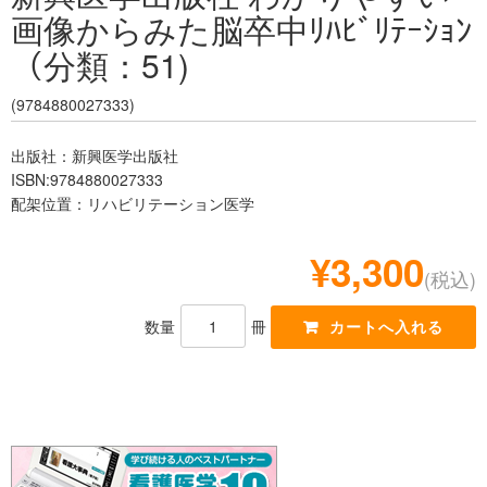
画像からみた脳卒中ﾘﾊﾋﾞﾘﾃｰｼｮﾝ
レジデント
（分類：51)
(9784880027333)
出版社：新興医学出版社
ISBN:9784880027333
配架位置：リハビリテーション医学
¥3,300
(税込)
数量
冊