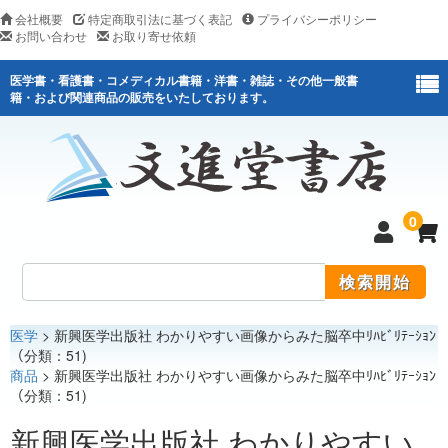
会社概要
特定商取引法に基づく表記
プライバシーポリシー
お問い合わせ
お取り寄せ依頼
医学書・看護書・コメディカル書籍・洋書・雑誌・その他一般書
籍・および関連商品の販売をいたしております。
0
医学
> 新興医学出版社 わかりやすい画像からみた脳卒中ﾘﾊﾋﾞﾘﾃｰｼｮﾝ
医学
（分類：51)
商品
> 新興医学出版社 わかりやすい画像からみた脳卒中ﾘﾊﾋﾞﾘﾃｰｼｮﾝ
看護
（分類：51)
医薬関連
新興医学出版社 わかりやすい