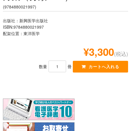
レジデント
(9784880021997)
出版社：新興医学出版社
ISBN:9784880021997
配架位置：東洋医学
¥3,300
(税込)
数量
冊