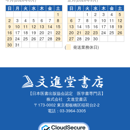
日
月
火
水
木
金
土
日
月
火
水
木
金
土
1
1
2
3
4
5
2
3
4
5
6
7
8
6
7
8
9
10
11
12
9
10
11
12
13
14
15
13
14
15
16
17
18
19
16
17
18
19
20
21
22
20
21
22
23
24
25
26
23
24
25
26
27
28
29
27
28
29
30
30
31
(
発送業務休日)
【日本医書出版協会認定 医学書専門店】
株式会社 文進堂書店
〒173-0002 東京都板橋区稲荷台2-2
電話：03-3964-3305