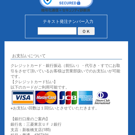
テキスト発注ナンバー入力
お支払いについて
クレジットカード・銀行振込（前払い）・代引き・すでにお取
引をさせて頂いているお客様は営業部扱いでのお支払いが可能
です。
【クレジットカード払い】
以下のカードがご利用可能です。
※お支払い回数は１回払いとさせていただきます。
【銀行口座のご案内】
銀行名：三菱東京ＵＦＪ銀行
支店：新板橋支店(185)
科目：普通 4367191