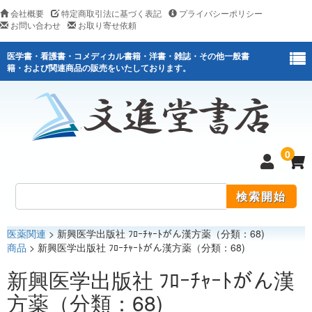
会社概要
特定商取引法に基づく表記
プライバシーポリシー
お問い合わせ
お取り寄せ依頼
医学書・看護書・コメディカル書籍・洋書・雑誌・その他一般書
籍・および関連商品の販売をいたしております。
0
医薬関連
> 新興医学出版社 ﾌﾛｰﾁｬｰﾄがん漢方薬（分類：68)
医学
商品
> 新興医学出版社 ﾌﾛｰﾁｬｰﾄがん漢方薬（分類：68)
看護
新興医学出版社 ﾌﾛｰﾁｬｰﾄがん漢
方薬（分類：68)
医薬関連