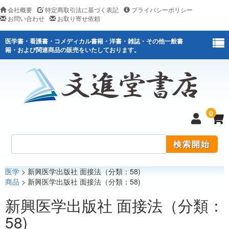
会社概要
特定商取引法に基づく表記
プライバシーポリシー
お問い合わせ
お取り寄せ依頼
医学書・看護書・コメディカル書籍・洋書・雑誌・その他一般書
籍・および関連商品の販売をいたしております。
0
医学
> 新興医学出版社 面接法（分類：58)
医学
商品
> 新興医学出版社 面接法（分類：58)
看護
新興医学出版社 面接法（分類：
58)
医薬関連