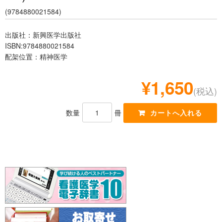
レジデント
(9784880021584)
出版社：新興医学出版社
ISBN:9784880021584
配架位置：精神医学
¥1,650
(税込)
数量
冊