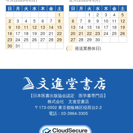
日
月
火
水
木
金
土
日
月
火
水
木
金
土
1
1
2
3
4
5
2
3
4
5
6
7
8
6
7
8
9
10
11
12
9
10
11
12
13
14
15
13
14
15
16
17
18
19
16
17
18
19
20
21
22
20
21
22
23
24
25
26
23
24
25
26
27
28
29
27
28
29
30
30
31
(
発送業務休日)
【日本医書出版協会認定 医学書専門店】
株式会社 文進堂書店
〒173-0002 東京都板橋区稲荷台2-2
電話：03-3964-3305