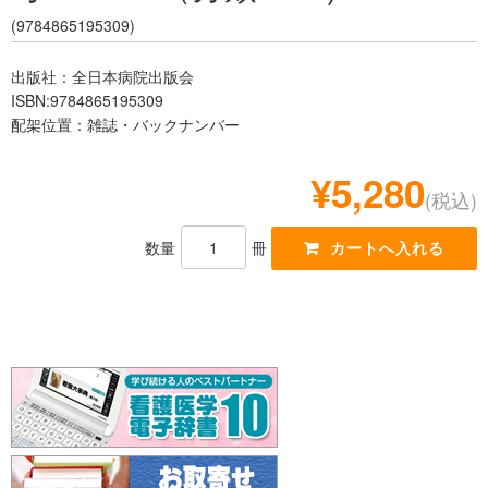
レジデント
(9784865195309)
出版社：全日本病院出版会
ISBN:9784865195309
配架位置：雑誌・バックナンバー
¥5,280
(税込)
数量
冊