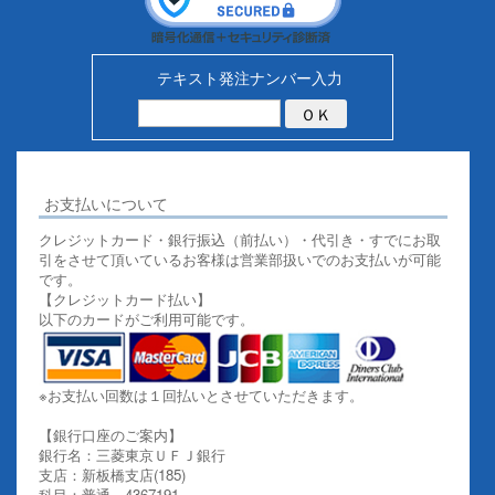
テキスト発注ナンバー入力
お支払いについて
クレジットカード・銀行振込（前払い）・代引き・すでにお取
引をさせて頂いているお客様は営業部扱いでのお支払いが可能
です。
【クレジットカード払い】
以下のカードがご利用可能です。
※お支払い回数は１回払いとさせていただきます。
【銀行口座のご案内】
銀行名：三菱東京ＵＦＪ銀行
支店：新板橋支店(185)
科目：普通 4367191