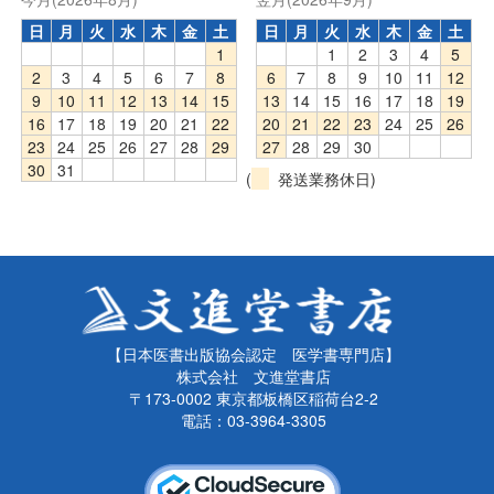
日
月
火
水
木
金
土
日
月
火
水
木
金
土
1
1
2
3
4
5
2
3
4
5
6
7
8
6
7
8
9
10
11
12
9
10
11
12
13
14
15
13
14
15
16
17
18
19
16
17
18
19
20
21
22
20
21
22
23
24
25
26
23
24
25
26
27
28
29
27
28
29
30
30
31
(
発送業務休日)
【日本医書出版協会認定 医学書専門店】
株式会社 文進堂書店
〒173-0002 東京都板橋区稲荷台2-2
電話：03-3964-3305