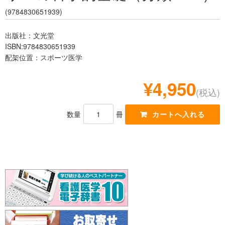
レジデント
(9784830651939)
出版社：文光堂
ISBN:9784830651939
配架位置：スポーツ医学
¥4,950
(税込)
数量
冊