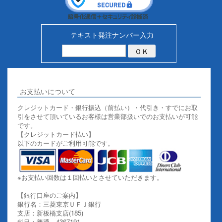
テキスト発注ナンバー入力
お支払いについて
クレジットカード・銀行振込（前払い）・代引き・すでにお取
引をさせて頂いているお客様は営業部扱いでのお支払いが可能
です。
【クレジットカード払い】
以下のカードがご利用可能です。
※お支払い回数は１回払いとさせていただきます。
【銀行口座のご案内】
銀行名：三菱東京ＵＦＪ銀行
支店：新板橋支店(185)
科目：普通 4367191