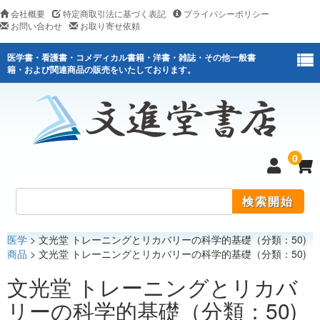
会社概要
特定商取引法に基づく表記
プライバシーポリシー
お問い合わせ
お取り寄せ依頼
医学書・看護書・コメディカル書籍・洋書・雑誌・その他一般書
籍・および関連商品の販売をいたしております。
0
医学
> 文光堂 トレーニングとリカバリーの科学的基礎（分類：50)
医学
商品
> 文光堂 トレーニングとリカバリーの科学的基礎（分類：50)
看護
文光堂 トレーニングとリカバ
リーの科学的基礎（分類：50)
医薬関連