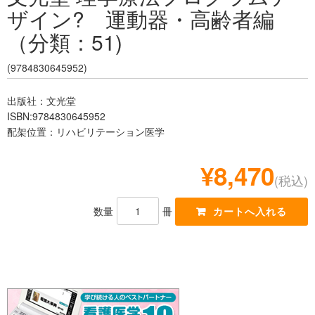
ザイン? 運動器・高齢者編
レジデント
（分類：51)
(9784830645952)
出版社：文光堂
ISBN:9784830645952
配架位置：リハビリテーション医学
¥8,470
(税込)
数量
冊