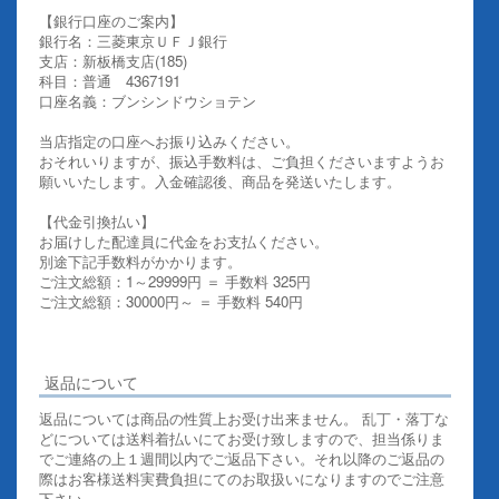
【銀行口座のご案内】
銀行名：三菱東京ＵＦＪ銀行
支店：新板橋支店(185)
科目：普通 4367191
口座名義：ブンシンドウショテン
当店指定の口座へお振り込みください。
おそれいりますが、振込手数料は、ご負担くださいますようお
願いいたします。入金確認後、商品を発送いたします。
【代金引換払い】
お届けした配達員に代金をお支払ください。
別途下記手数料がかかります。
ご注文総額：1～29999円 ＝ 手数料 325円
ご注文総額：30000円～ ＝ 手数料 540円
その他お支払いについての詳細はこちらを御覧ください
返品について
返品については商品の性質上お受け出来ません。 乱丁・落丁な
どについては送料着払いにてお受け致しますので、担当係りま
でご連絡の上１週間以内でご返品下さい。それ以降のご返品の
際はお客様送料実費負担にてのお取扱いになりますのでご注意
下さい。