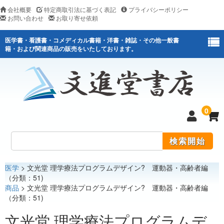
会社概要
特定商取引法に基づく表記
プライバシーポリシー
お問い合わせ
お取り寄せ依頼
医学書・看護書・コメディカル書籍・洋書・雑誌・その他一般書
籍・および関連商品の販売をいたしております。
0
医学
> 文光堂 理学療法プログラムデザイン? 運動器・高齢者編
医学
（分類：51)
商品
> 文光堂 理学療法プログラムデザイン? 運動器・高齢者編
看護
（分類：51)
医薬関連
文光堂 理学療法プログラムデ