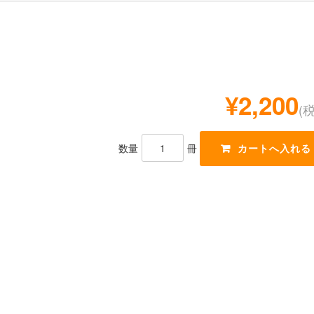
¥2,200
(
数量
冊