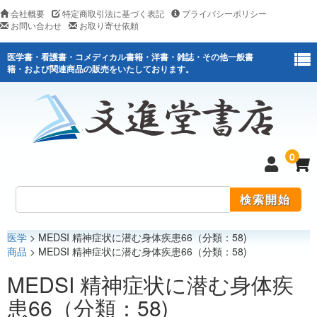
会社概要
特定商取引法に基づく表記
プライバシーポリシー
お問い合わせ
お取り寄せ依頼
医学書・看護書・コメディカル書籍・洋書・雑誌・その他一般書
籍・および関連商品の販売をいたしております。
0
医学
> MEDSI 精神症状に潜む身体疾患66（分類：58)
医学
商品
> MEDSI 精神症状に潜む身体疾患66（分類：58)
看護
MEDSI 精神症状に潜む身体疾
患66（分類：58)
医薬関連