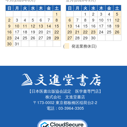
日
月
火
水
木
金
土
日
月
火
水
木
金
土
1
1
2
3
4
5
2
3
4
5
6
7
8
6
7
8
9
10
11
12
9
10
11
12
13
14
15
13
14
15
16
17
18
19
16
17
18
19
20
21
22
20
21
22
23
24
25
26
23
24
25
26
27
28
29
27
28
29
30
30
31
(
発送業務休日)
【日本医書出版協会認定 医学書専門店】
株式会社 文進堂書店
〒173-0002 東京都板橋区稲荷台2-2
電話：03-3964-3305