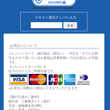
テキスト発注ナンバー入力
お支払いについて
クレジットカード・銀行振込（前払い）・代引き・すでにお取
引をさせて頂いているお客様は営業部扱いでのお支払いが可能
です。
【クレジットカード払い】
以下のカードがご利用可能です。
※お支払い回数は１回払いとさせていただきます。
【銀行口座のご案内】
銀行名：三菱東京ＵＦＪ銀行
支店：新板橋支店(185)
科目：普通 4367191