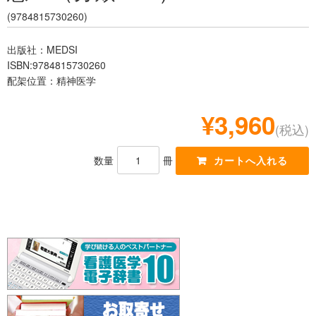
レジデント
(9784815730260)
出版社：MEDSI
ISBN:9784815730260
配架位置：精神医学
¥3,960
(税込)
数量
冊