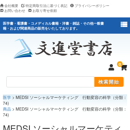
会社概要
特定商取引法に基づく表記
プライバシーポリシー
お問い合わせ
お取り寄せ依頼
医学書・看護書・コメディカル書籍・洋書・雑誌・その他一般書
籍・および関連商品の販売をいたしております。
0
医学
> MEDSI ソーシャルマーケティング 行動変容の科学（分類：
医学
74)
商品
> MEDSI ソーシャルマーケティング 行動変容の科学（分類：
看護
74)
医薬関連
MEDSI ソーシャルマーケティ