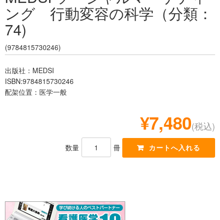
ング 行動変容の科学（分類：
レジデント
74)
(9784815730246)
出版社：MEDSI
ISBN:9784815730246
配架位置：医学一般
¥7,480
(税込)
数量
冊