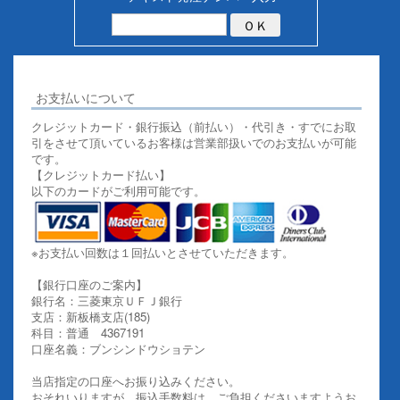
お支払いについて
クレジットカード・銀行振込（前払い）・代引き・すでにお取
引をさせて頂いているお客様は営業部扱いでのお支払いが可能
です。
【クレジットカード払い】
以下のカードがご利用可能です。
※お支払い回数は１回払いとさせていただきます。
【銀行口座のご案内】
銀行名：三菱東京ＵＦＪ銀行
支店：新板橋支店(185)
科目：普通 4367191
口座名義：ブンシンドウショテン
当店指定の口座へお振り込みください。
おそれいりますが、振込手数料は、ご負担くださいますようお