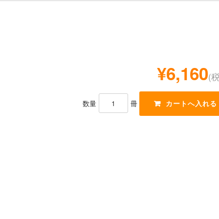
¥6,160
(
数量
冊