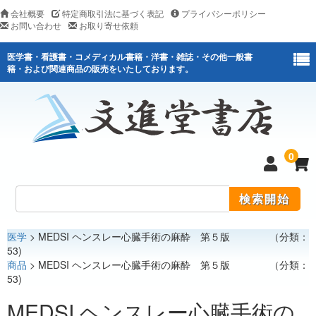
会社概要
特定商取引法に基づく表記
プライバシーポリシー
お問い合わせ
お取り寄せ依頼
医学書・看護書・コメディカル書籍・洋書・雑誌・その他一般書
籍・および関連商品の販売をいたしております。
0
医学
> MEDSI ヘンスレー心臓手術の麻酔 第５版 （分類：
医学
53)
商品
> MEDSI ヘンスレー心臓手術の麻酔 第５版 （分類：
看護
53)
医薬関連
MEDSI ヘンスレー心臓手術の