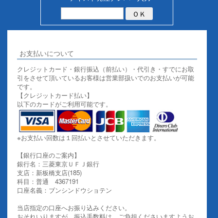
お支払いについて
クレジットカード・銀行振込（前払い）・代引き・すでにお取
引をさせて頂いているお客様は営業部扱いでのお支払いが可能
です。
【クレジットカード払い】
以下のカードがご利用可能です。
※お支払い回数は１回払いとさせていただきます。
【銀行口座のご案内】
銀行名：三菱東京ＵＦＪ銀行
支店：新板橋支店(185)
科目：普通 4367191
口座名義：ブンシンドウショテン
当店指定の口座へお振り込みください。
おそれいりますが、振込手数料は、ご負担くださいますようお