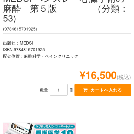
麻酔 第５版 （分類：
レジデント
53)
(9784815701925)
出版社：MEDSI
ISBN:9784815701925
配架位置：麻酔科学・ペインクリニック
¥16,500
(税込)
数量
冊