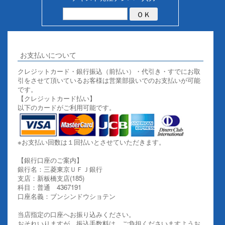
お支払いについて
クレジットカード・銀行振込（前払い）・代引き・すでにお取
引をさせて頂いているお客様は営業部扱いでのお支払いが可能
です。
【クレジットカード払い】
以下のカードがご利用可能です。
※お支払い回数は１回払いとさせていただきます。
【銀行口座のご案内】
銀行名：三菱東京ＵＦＪ銀行
支店：新板橋支店(185)
科目：普通 4367191
口座名義：ブンシンドウショテン
当店指定の口座へお振り込みください。
おそれいりますが、振込手数料は、ご負担くださいますようお