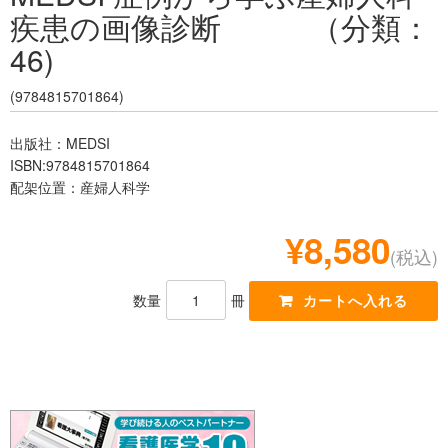
疾患の画像診断 （分類：
レジデント
46)
(9784815701864)
出版社：MEDSI
ISBN:9784815701864
配架位置：産婦人科学
¥8,580
(税込)
数量
冊