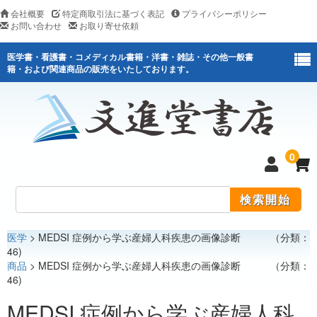
会社概要
特定商取引法に基づく表記
プライバシーポリシー
お問い合わせ
お取り寄せ依頼
医学書・看護書・コメディカル書籍・洋書・雑誌・その他一般書
籍・および関連商品の販売をいたしております。
0
医学
> MEDSI 症例から学ぶ産婦人科疾患の画像診断 （分類：
医学
46)
商品
> MEDSI 症例から学ぶ産婦人科疾患の画像診断 （分類：
看護
46)
医薬関連
MEDSI 症例から学ぶ産婦人科