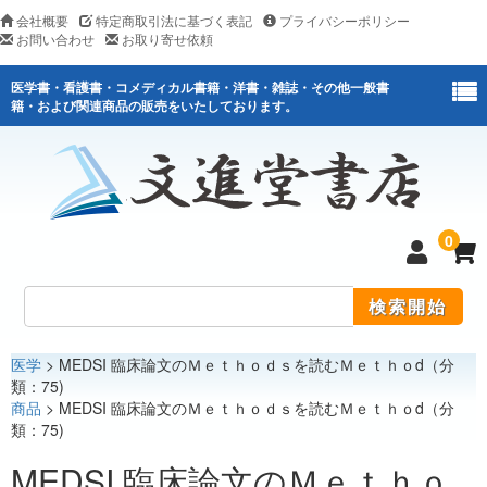
会社概要
特定商取引法に基づく表記
プライバシーポリシー
お問い合わせ
お取り寄せ依頼
医学書・看護書・コメディカル書籍・洋書・雑誌・その他一般書
籍・および関連商品の販売をいたしております。
0
医学
> MEDSI 臨床論文のＭｅｔｈｏｄｓを読むＭｅｔｈｏd（分
医学
類：75)
商品
> MEDSI 臨床論文のＭｅｔｈｏｄｓを読むＭｅｔｈｏd（分
看護
類：75)
医薬関連
MEDSI 臨床論文のＭｅｔｈｏ