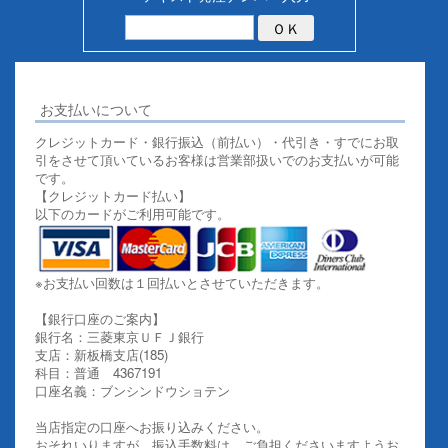
お支払いについて
クレジットカード・銀行振込（前払い）・代引き・すでにお取
引をさせて頂いているお客様は営業部扱いでのお支払いが可能
です。
【クレジットカード払い】
以下のカードがご利用可能です。
※お支払い回数は１回払いとさせていただきます。
【銀行口座のご案内】
銀行名：三菱東京ＵＦＪ銀行
支店：新板橋支店(185)
科目：普通 4367191
口座名義：ブンシンドウショテン
当店指定の口座へお振り込みください。
おそれいりますが、振込手数料は、ご負担くださいますようお