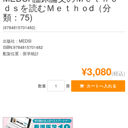
ｄｓを読むＭｅｔｈｏd（分
レジデント
類：75)
(9784815701482)
出版社：MEDSI
ISBN:9784815701482
配架位置：医学統計
¥3,080
(税込)
数量
冊