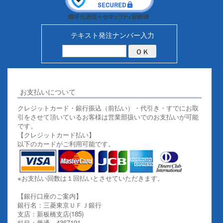
テキスト発注ナンバー入力
お支払いについて
クレジットカード・銀行振込（前払い）・代引き・すでにお取
引をさせて頂いているお客様は営業部扱いでのお支払いが可能
です。
【クレジットカード払い】
以下のカードがご利用可能です。
※お支払い回数は１回払いとさせていただきます。
【銀行口座のご案内】
銀行名：三菱東京ＵＦＪ銀行
支店：新板橋支店(185)
科目：普通 4367191