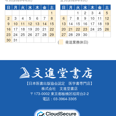
日
月
火
水
木
金
土
日
月
火
水
木
金
土
1
1
2
3
4
5
2
3
4
5
6
7
8
6
7
8
9
10
11
12
9
10
11
12
13
14
15
13
14
15
16
17
18
19
16
17
18
19
20
21
22
20
21
22
23
24
25
26
23
24
25
26
27
28
29
27
28
29
30
30
31
(
発送業務休日)
【日本医書出版協会認定 医学書専門店】
株式会社 文進堂書店
〒173-0002 東京都板橋区稲荷台2-2
電話：03-3964-3305