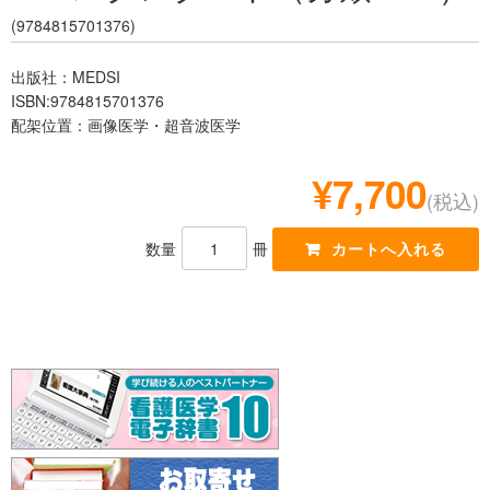
レジデント
(9784815701376)
出版社：MEDSI
ISBN:9784815701376
配架位置：画像医学・超音波医学
¥7,700
(税込)
数量
冊