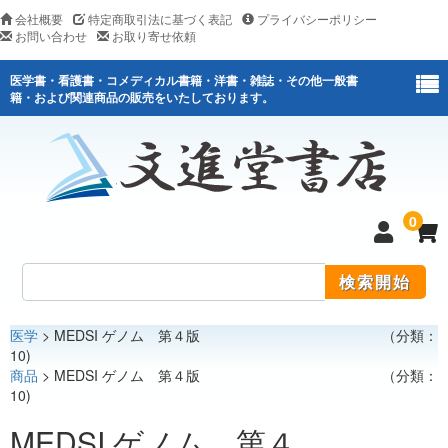
会社概要
特定商取引法に基づく表記
プライバシーポリシー
お問い合わせ
お取り寄せ依頼
医学書・看護書・コメディカル書籍・洋書・雑誌・その他一般書
籍・および関連商品の販売をいたしております。
0
医学
> MEDSI ゲノム 第４版 （分類：
医学
10)
商品
> MEDSI ゲノム 第４版 （分類：
看護
10)
医薬関連
MEDSI ゲノム 第４