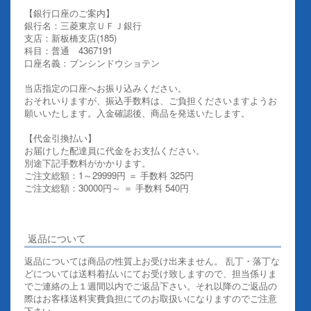
【銀行口座のご案内】
銀行名：三菱東京ＵＦＪ銀行
支店：新板橋支店(185)
科目：普通 4367191
口座名義：ブンシンドウショテン
当店指定の口座へお振り込みください。
おそれいりますが、振込手数料は、ご負担くださいますようお
願いいたします。入金確認後、商品を発送いたします。
【代金引換払い】
お届けした配達員に代金をお支払ください。
別途下記手数料がかかります。
ご注文総額：1～29999円 ＝ 手数料 325円
ご注文総額：30000円～ ＝ 手数料 540円
その他お支払いについての詳細はこちらを御覧ください
返品について
返品については商品の性質上お受け出来ません。 乱丁・落丁な
どについては送料着払いにてお受け致しますので、担当係りま
でご連絡の上１週間以内でご返品下さい。それ以降のご返品の
際はお客様送料実費負担にてのお取扱いになりますのでご注意
下さい。