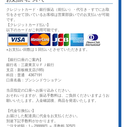
クレジットカード・銀行振込（前払い）・代引き・すでにお取
引をさせて頂いているお客様は営業部扱いでのお支払いが可能
です。
【クレジットカード払い】
以下のカードがご利用可能です。
※お支払い回数は１回払いとさせていただきます。
【銀行口座のご案内】
銀行名：三菱東京ＵＦＪ銀行
支店：新板橋支店(185)
科目：普通 4367191
口座名義：ブンシンドウショテン
当店指定の口座へお振り込みください。
おそれいりますが、振込手数料は、ご負担くださいますようお
願いいたします。入金確認後、商品を発送いたします。
【代金引換払い】
お届けした配達員に代金をお支払ください。
別途下記手数料がかかります。
ご注文総額：1～29999円 ＝ 手数料 325円