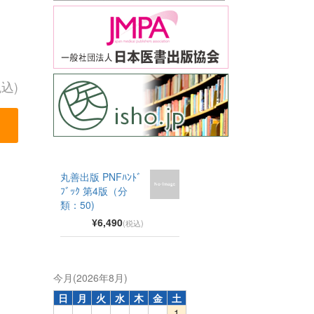
税込)
丸善出版 PNFﾊﾝﾄﾞ
ﾌﾞｯｸ 第4版（分
類：50)
¥6,490
(税込)
今月(2026年8月)
日
月
火
水
木
金
土
1